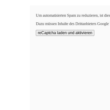
Um automatisierten Spam zu reduzieren, ist die
Ergebnisse der 
Dazu müssen Inhalte des Drittanbieters Google
Am 8. Januar 2026 wur
Die gezogenen Kandidaten können
Bleib
Ein h
Tönisvorste