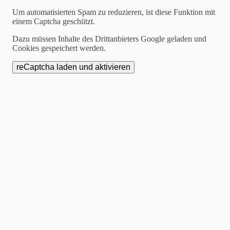
Um automatisierten Spam zu reduzieren, ist diese Funktion mit
Ergebnisse der
einem Captcha geschützt.
Dazu müssen Inhalte des Drittanbieters Google geladen und
Endziehung zur
Cookies gespeichert werden.
Weihnachtsverlosung
2026: "Herzlichen
Glückwunsch!"
Am 8. Januar 2026 wurden die Gewinner und
Gewinnerinnen der Weihnachtsverlosung 2025
gezogen.
Die Gewinnerliste ist hier einsehbar.
Die gezogenen Kandidaten können ihre Gutscheine
noch bis zum
7. März 2026 bei Optik Hühn
in der
Hochstraße 13 abholen und diese
in allen
teilnehmenden Geschäften
einlösen.