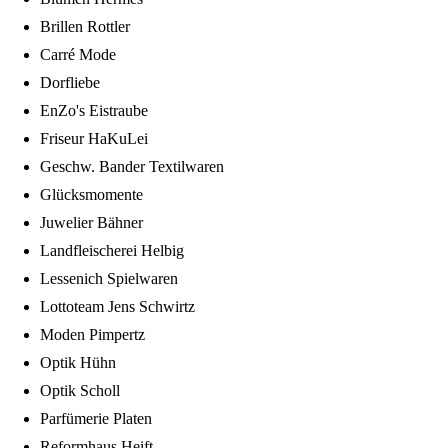
Brillen Rottler
Carré Mode
Dorfliebe
EnZo's Eistraube
Friseur HaKuLei
Geschw. Bander Textilwaren
Glücksmomente
Juwelier Bähner
Landfleischerei Helbig
Lessenich Spielwaren
Lottoteam Jens Schwirtz
Moden Pimpertz
Optik Hühn
Optik Scholl
Parfümerie Platen
Reformhaus Heift