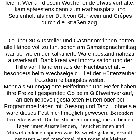
feiern. Wer an diesem Wochenende etwas vorhatte,
kam spätestens dann zum Rathausplatz und
Seulenhof, als der Duft von Glühwein und Crêpes
durch die Straßen zog.
Die über 30 Aussteller und Gastronom:innen hatten
alle Hände voll zu tun, schon am Samstagnachmittag
war bei vielen der kalkulierte Warenbestand nahezu
ausverkauft. Dank kreativer Improvisation und der
Hilfe von Händlern aus der Nachbarschaft –
besonders beim Wechselgeld – lief der Hüttenzauber
trotzdem reibungslos weiter.
Mehr als 50 engagierte Helferinnen und Helfer haben
ihre Freizeit gespendet: Ob beim Glühweinverkauf,
an den liebevoll gestalteten Hütten oder bei
Programmbeiträgen mit Gesang und Tanz – ohne sie
wäre dieses Fest nicht möglich gewesen.
Besonders
bemerkenswert: Die herzliche Stimmung, die an beiden
Tagen unter Ausstellenden, Besucher:innen und
Mitwirkenden zu spüren war. Es wurde gelacht, erzählt,
genossen – und manchmal ging sogar ein kleiner