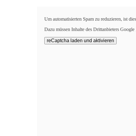
Um automatisierten Spam zu reduzieren, ist die
Ergebnisse der 
Dazu müssen Inhalte des Drittanbieters Google
Am 8. Januar 2026 wur
Die gezogenen Kandidaten können
Bleib
Ein h
Tönisvorste