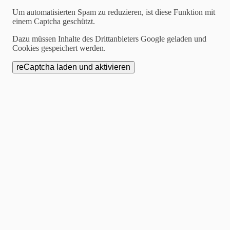
Um automatisierten Spam zu reduzieren, ist diese Funktion mit
Ergebnisse der
einem Captcha geschützt.
Dazu müssen Inhalte des Drittanbieters Google geladen und
Endziehung zur
Cookies gespeichert werden.
Weihnachtsverlosung
2026: "Herzlichen
Glückwunsch!"
Am 8. Januar 2026 wurden die Gewinner und
Gewinnerinnen der Weihnachtsverlosung 2025
gezogen.
Die Gewinnerliste ist hier einsehbar.
Die gezogenen Kandidaten können ihre Gutscheine
noch bis zum
7. März 2026 bei Optik Hühn
in der
Hochstraße 13 abholen und diese
in allen
teilnehmenden Geschäften
einlösen.