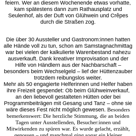
feiern. Wer an diesem Wochenende etwas vorhatte,
kam spätestens dann zum Rathausplatz und
Seulenhof, als der Duft von Glühwein und Crêpes
durch die Straßen zog.
Die über 30 Aussteller und Gastronom:innen hatten
alle Hände voll zu tun, schon am Samstagnachmittag
war bei vielen der kalkulierte Warenbestand nahezu
ausverkauft. Dank kreativer Improvisation und der
Hilfe von Händlern aus der Nachbarschaft –
besonders beim Wechselgeld – lief der Hüttenzauber
trotzdem reibungslos weiter.
Mehr als 50 engagierte Helferinnen und Helfer haben
ihre Freizeit gespendet: Ob beim Glühweinverkauf,
an den liebevoll gestalteten Hütten oder bei
Programmbeiträgen mit Gesang und Tanz – ohne sie
wäre dieses Fest nicht möglich gewesen.
Besonders
bemerkenswert: Die herzliche Stimmung, die an beiden
Tagen unter Ausstellenden, Besucher:innen und
Mitwirkenden zu spüren war. Es wurde gelacht, erzählt,
genossen – und manchmal ging sogar ein kleiner