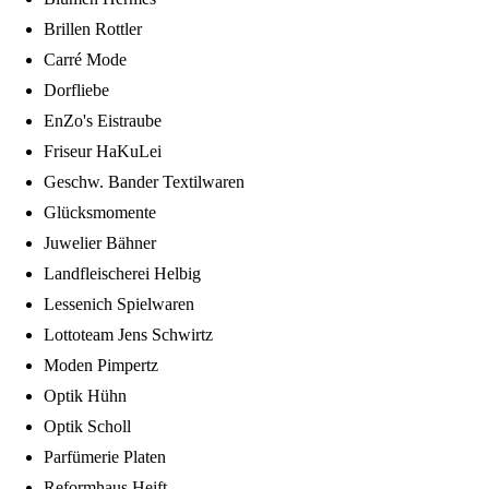
Brillen Rottler
Carré Mode
Dorfliebe
EnZo's Eistraube
Friseur HaKuLei
Geschw. Bander Textilwaren
Glücksmomente
Juwelier Bähner
Landfleischerei Helbig
Lessenich Spielwaren
Lottoteam Jens Schwirtz
Moden Pimpertz
Optik Hühn
Optik Scholl
Parfümerie Platen
Reformhaus Heift