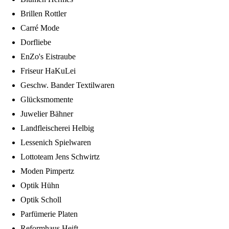
Brillen Rottler
Carré Mode
Dorfliebe
EnZo's Eistraube
Friseur HaKuLei
Geschw. Bander Textilwaren
Glücksmomente
Juwelier Bähner
Landfleischerei Helbig
Lessenich Spielwaren
Lottoteam Jens Schwirtz
Moden Pimpertz
Optik Hühn
Optik Scholl
Parfümerie Platen
Reformhaus Heift