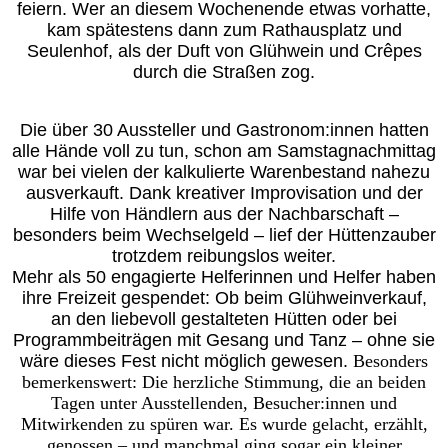
feiern. Wer an diesem Wochenende etwas vorhatte,
kam spätestens dann zum Rathausplatz und
Seulenhof, als der Duft von Glühwein und Crêpes
durch die Straßen zog.
Die über 30 Aussteller und Gastronom:innen hatten
alle Hände voll zu tun, schon am Samstagnachmittag
war bei vielen der kalkulierte Warenbestand nahezu
ausverkauft. Dank kreativer Improvisation und der
Hilfe von Händlern aus der Nachbarschaft –
besonders beim Wechselgeld – lief der Hüttenzauber
trotzdem reibungslos weiter.
Mehr als 50 engagierte Helferinnen und Helfer haben
ihre Freizeit gespendet: Ob beim Glühweinverkauf,
an den liebevoll gestalteten Hütten oder bei
Programmbeiträgen mit Gesang und Tanz – ohne sie
wäre dieses Fest nicht möglich gewesen.
Besonders
bemerkenswert: Die herzliche Stimmung, die an beiden
Tagen unter Ausstellenden, Besucher:innen und
Mitwirkenden zu spüren war. Es wurde gelacht, erzählt,
genossen – und manchmal ging sogar ein kleiner