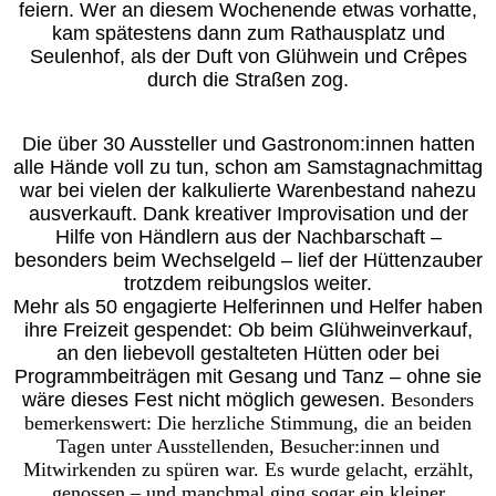
feiern. Wer an diesem Wochenende etwas vorhatte,
kam spätestens dann zum Rathausplatz und
Seulenhof, als der Duft von Glühwein und Crêpes
durch die Straßen zog.
Die über 30 Aussteller und Gastronom:innen hatten
alle Hände voll zu tun, schon am Samstagnachmittag
war bei vielen der kalkulierte Warenbestand nahezu
ausverkauft. Dank kreativer Improvisation und der
Hilfe von Händlern aus der Nachbarschaft –
besonders beim Wechselgeld – lief der Hüttenzauber
trotzdem reibungslos weiter.
Mehr als 50 engagierte Helferinnen und Helfer haben
ihre Freizeit gespendet: Ob beim Glühweinverkauf,
an den liebevoll gestalteten Hütten oder bei
Programmbeiträgen mit Gesang und Tanz – ohne sie
wäre dieses Fest nicht möglich gewesen.
Besonders
bemerkenswert: Die herzliche Stimmung, die an beiden
Tagen unter Ausstellenden, Besucher:innen und
Mitwirkenden zu spüren war. Es wurde gelacht, erzählt,
genossen – und manchmal ging sogar ein kleiner