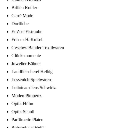
Brillen Rottler
Carré Mode
Dorfliebe
EnZo's Eistraube
Friseur HaKuLei
Geschw. Bander Textilwaren
Glücksmomente
Juwelier Bähner
Landfleischerei Helbig
Lessenich Spielwaren
Lottoteam Jens Schwirtz
Moden Pimpertz
Optik Hühn
Optik Scholl
Parfümerie Platen
Reformhaus Heift