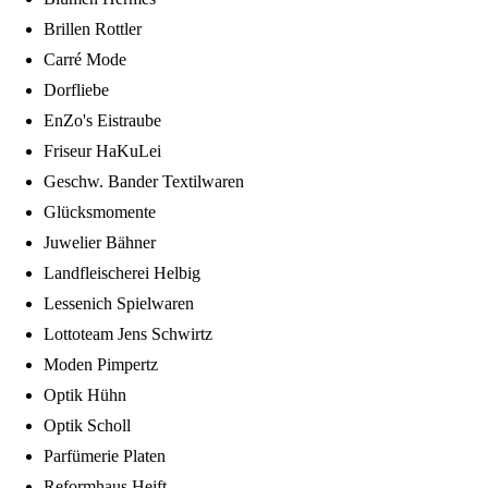
Brillen Rottler
Carré Mode
Dorfliebe
EnZo's Eistraube
Friseur HaKuLei
Geschw. Bander Textilwaren
Glücksmomente
Juwelier Bähner
Landfleischerei Helbig
Lessenich Spielwaren
Lottoteam Jens Schwirtz
Moden Pimpertz
Optik Hühn
Optik Scholl
Parfümerie Platen
Reformhaus Heift