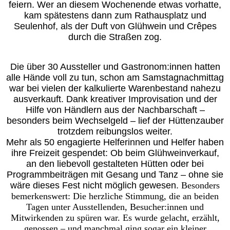
feiern. Wer an diesem Wochenende etwas vorhatte,
kam spätestens dann zum Rathausplatz und
Seulenhof, als der Duft von Glühwein und Crêpes
durch die Straßen zog.
Die über 30 Aussteller und Gastronom:innen hatten
alle Hände voll zu tun, schon am Samstagnachmittag
war bei vielen der kalkulierte Warenbestand nahezu
ausverkauft. Dank kreativer Improvisation und der
Hilfe von Händlern aus der Nachbarschaft –
besonders beim Wechselgeld – lief der Hüttenzauber
trotzdem reibungslos weiter.
Mehr als 50 engagierte Helferinnen und Helfer haben
ihre Freizeit gespendet: Ob beim Glühweinverkauf,
an den liebevoll gestalteten Hütten oder bei
Programmbeiträgen mit Gesang und Tanz – ohne sie
wäre dieses Fest nicht möglich gewesen.
Besonders
bemerkenswert: Die herzliche Stimmung, die an beiden
Tagen unter Ausstellenden, Besucher:innen und
Mitwirkenden zu spüren war. Es wurde gelacht, erzählt,
genossen – und manchmal ging sogar ein kleiner