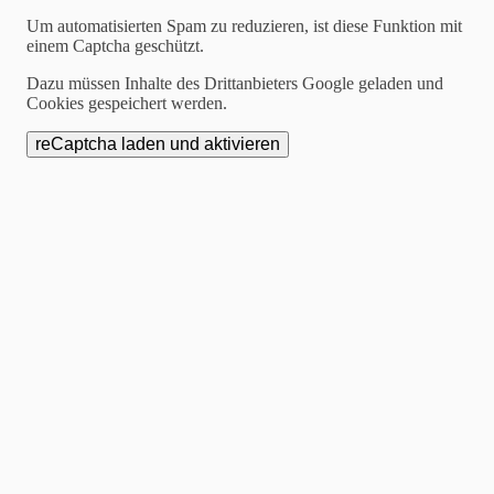
Um automatisierten Spam zu reduzieren, ist diese Funktion mit
Ergebnisse der
einem Captcha geschützt.
Dazu müssen Inhalte des Drittanbieters Google geladen und
Endziehung zur
Cookies gespeichert werden.
Weihnachtsverlosung
2026: "Herzlichen
Glückwunsch!"
Am 8. Januar 2026 wurden die Gewinner und
Gewinnerinnen der Weihnachtsverlosung 2025
gezogen.
Die Gewinnerliste ist hier einsehbar.
Die gezogenen Kandidaten können ihre Gutscheine
noch bis zum
7. März 2026 bei Optik Hühn
in der
Hochstraße 13 abholen und diese
in allen
teilnehmenden Geschäften
einlösen.