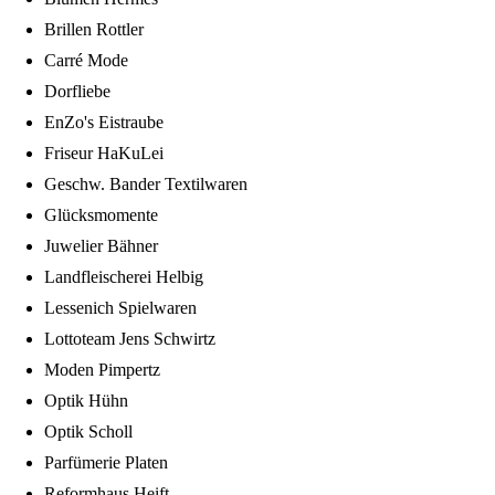
Brillen Rottler
Carré Mode
Dorfliebe
EnZo's Eistraube
Friseur HaKuLei
Geschw. Bander Textilwaren
Glücksmomente
Juwelier Bähner
Landfleischerei Helbig
Lessenich Spielwaren
Lottoteam Jens Schwirtz
Moden Pimpertz
Optik Hühn
Optik Scholl
Parfümerie Platen
Reformhaus Heift