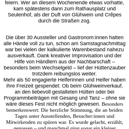
feiern. Wer an diesem Wochenende etwas vorhatte,
kam spätestens dann zum Rathausplatz und
Seulenhof, als der Duft von Glühwein und Crêpes
durch die Straßen zog.
Die über 30 Aussteller und Gastronom:innen hatten
alle Hände voll zu tun, schon am Samstagnachmittag
war bei vielen der kalkulierte Warenbestand nahezu
ausverkauft. Dank kreativer Improvisation und der
Hilfe von Händlern aus der Nachbarschaft –
besonders beim Wechselgeld – lief der Hüttenzauber
trotzdem reibungslos weiter.
Mehr als 50 engagierte Helferinnen und Helfer haben
ihre Freizeit gespendet: Ob beim Glühweinverkauf,
an den liebevoll gestalteten Hütten oder bei
Programmbeiträgen mit Gesang und Tanz – ohne sie
wäre dieses Fest nicht möglich gewesen.
Besonders
bemerkenswert: Die herzliche Stimmung, die an beiden
Tagen unter Ausstellenden, Besucher:innen und
Mitwirkenden zu spüren war. Es wurde gelacht, erzählt,
genossen – und manchmal ging sogar ein kleiner